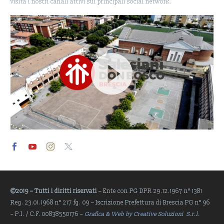
visita i nostri canali attivi sui principali social network.
Video
Player
©2019 – Tutti i diritti riservati
– Ente con PG DPR 29.12.1967 n° 1381
Reg. 23.01.1968 n° 217 fg. 09 – Iscrizione Prefettura di Brescia PG n° 96
– P.I. / C.F. 00838550176 –
Grafica & Web by Creative Soluzioni S.r.l.