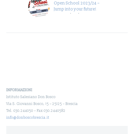
Open School 2023/24 –
Jump into your future!
Open School Don Bosco
Brescia 2023/24 Non
perdere l’occasione di
scoprire oggi la scuola di
domani! Prenota ora il
tuo…
INFORMAZIONI
Istituto Salesiano Don Bosco
Via S. Giovanni Bosco, 15 – 25125 – Brescia
Tel. 030.244050 – Fax 030.2440582
info@donboscobrescia.it