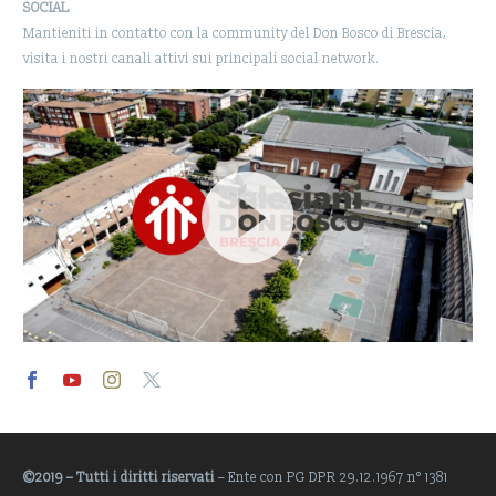
SOCIAL
Mantieniti in contatto con la community del Don Bosco di Brescia,
visita i nostri canali attivi sui principali social network.
Video
Player
©2019 – Tutti i diritti riservati
– Ente con PG DPR 29.12.1967 n° 1381