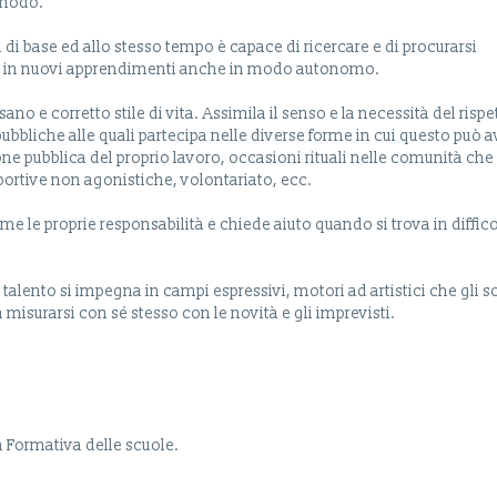
l modo.
i base ed allo stesso tempo è capace di ricercare e di procurarsi
i in nuovi apprendimenti anche in modo autonomo.
no e corretto stile di vita. Assimila il senso e la necessità del rispe
pubbliche alle quali partecipa nelle diverse forme in cui questo può a
ne pubblica del proprio lavoro, occasioni rituali nelle comunità che
sportive non agonistiche, volontariato, ecc.
sume le proprie responsabilità e chiede aiuto quando si trova in diffico
io talento si impegna in campi espressivi, motori ad artistici che gli 
 misurarsi con sé stesso con le novità e gli imprevisti.
a Formativa delle scuole.