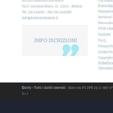
Istituto Salesiano Don Bosco
Chi Siam
Dove Si
Via S. Giovanni Bosco, 15 – 25125 – Brescia
Formazio
Tel. 030.244050 – Fax 030.2440582
Iscrizioni
info@donboscobrescia.it
Parrocchi
PTOF e R
Contatti
INFO ISCRIZIONI
F.A.Q.
Privacy Po
Cookie Po
Copyright
Didattic
Circolari
©2019 – Tutti i diritti riservati
– Ente con PG DPR 29.12.1967 n° 1
S.r.l.