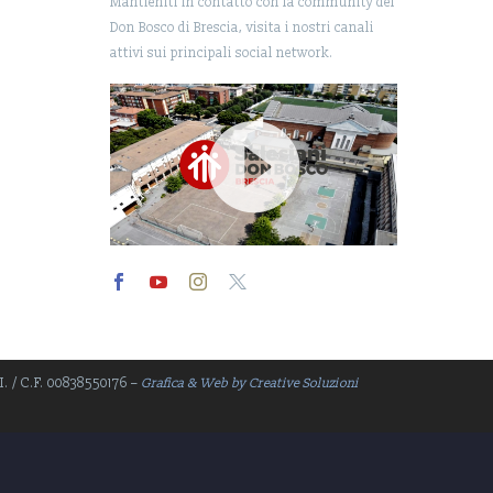
Mantieniti in contatto con la community del
Don Bosco di Brescia, visita i nostri canali
attivi sui principali social network.
Video
Player
.I. / C.F. 00838550176 –
Grafica & Web by Creative Soluzioni