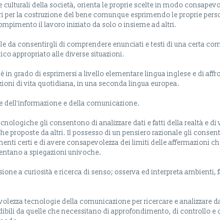
 e culturali della società, orienta le proprie scelte in modo consapevo
ltri per la costruzione del bene comunque esprimendo le proprie pers
compimento il lavoro iniziato da solo o insieme ad altri.
le da consentirgli di comprendere enunciati e testi di una certa com
tico appropriato alle diverse situazioni.
è in grado di esprimersi a livello elementare lingua inglese e di affr
ioni di vita quotidiana, in una seconda lingua europea.
gie dell’informazione e della comunicazione.
logiche gli consentono di analizzare dati e fatti della realtà e di v
tiche proposte da altri. Il possesso di un pensiero razionale gli consen
menti certi e di avere consapevolezza dei limiti delle affermazioni c
entano a spiegazioni univoche.
one a curiosità e ricerca di senso; osserva ed interpreta ambienti, fa
lezza tecnologie della comunicazione per ricercare e analizzare da
dibili da quelle che necessitano di approfondimento, di controllo e 