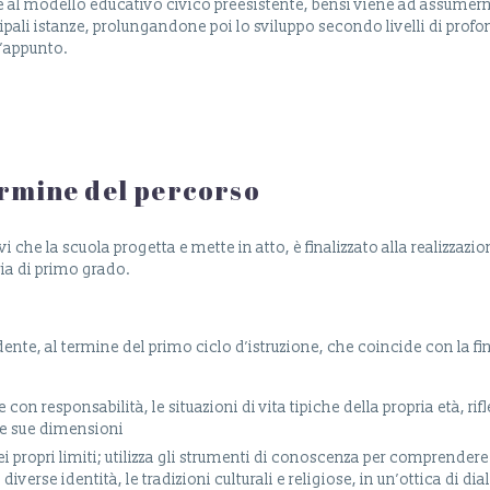
e al modello educativo civico preesistente, bensì viene ad assumer
ali istanze, prolungandone poi lo sviluppo secondo livelli di profo
 l’appunto.
termine del percorso
vi che la scuola progetta e mette in atto, è finalizzato alla realizzazio
ria di primo grado.
dente, al termine del primo ciclo d’istruzione, che coincide con la fi
 con responsabilità, le situazioni di vita tipiche della propria età, ri
 le sue dimensioni
i propri limiti; utilizza gli strumenti di conoscenza per comprendere
diverse identità, le tradizioni culturali e religiose, in un’ottica di dia