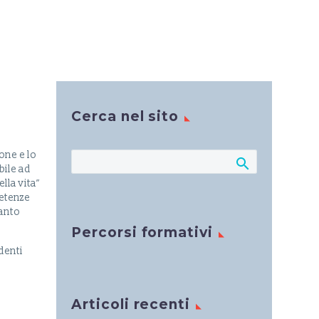
Cerca nel sito
one e lo
bile ad
lla vita”
petenze
uanto
Percorsi formativi
denti
Articoli recenti