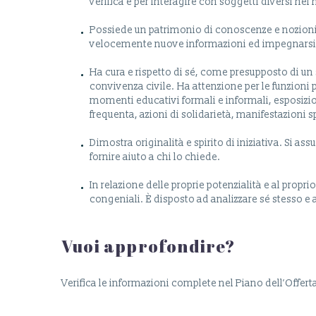
verifica e per interagire con soggetti diversi ne
Possiede un patrimonio di conoscenze e nozioni d
velocemente nuove informazioni ed impegnars
Ha cura e rispetto di sé, come presupposto di un sa
convivenza civile. Ha attenzione per le funzioni 
momenti educativi formali e informali, esposizio
frequenta, azioni di solidarietà, manifestazioni 
Dimostra originalità e spirito di iniziativa. Si as
fornire aiuto a chi lo chiede.
In relazione delle proprie potenzialità e al propr
congeniali. È disposto ad analizzare sé stesso e a
Vuoi approfondire?
Verifica le informazioni complete nel Piano dell’Offert