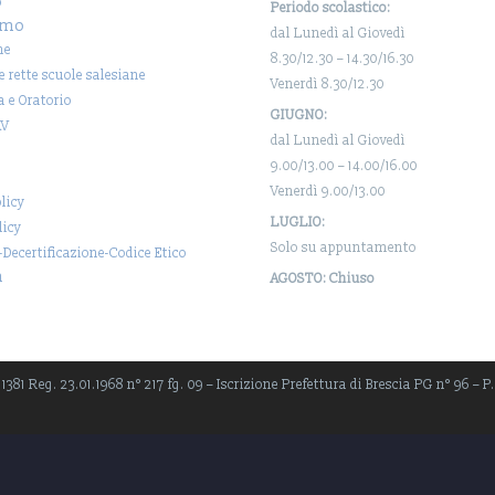
o
Periodo scolastico:
amo
dal Lunedì al Giovedì
ne
8.30/12.30 – 14.30/16.30
 e rette scuole salesiane
Venerdì 8.30/12.30
a e Oratorio
GIUGNO:
AV
dal Lunedì al Giovedì
9.00/13.00 – 14.00/16.00
Venerdì 9.00/13.00
licy
LUGLIO:
licy
Solo su appuntamento
-Decertificazione-Codice Etico
a
AGOSTO: Chiuso
381 Reg. 23.01.1968 n° 217 fg. 09 – Iscrizione Prefettura di Brescia PG n° 96 – P