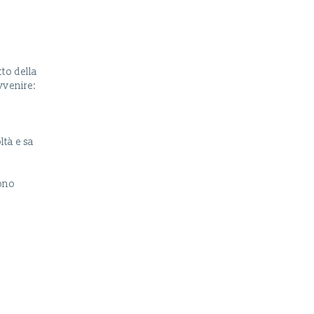
tto della
vvenire:
ltà e sa
sono