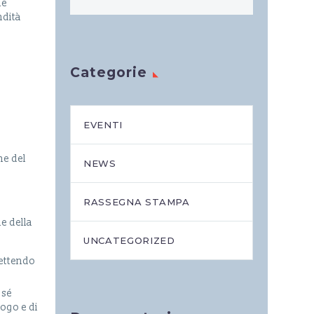
ne
ndità
Categorie
EVENTI
ne del
NEWS
RASSEGNA STAMPA
ne della
UNCATEGORIZED
flettendo
 sé
logo e di