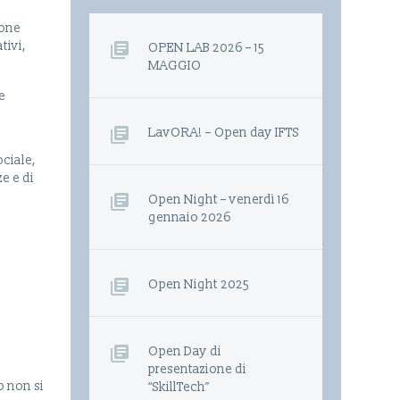
ione
tivi,
OPEN LAB 2026 – 15
MAGGIO
e
LavORA! – Open day IFTS
ciale,
e e di
Open Night – venerdì 16
gennaio 2026
Open Night 2025
Open Day di
presentazione di
o non si
“SkillTech”