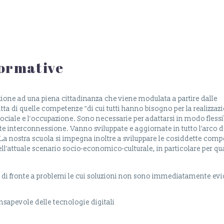
 formative
zione ad una piena cittadinanza che viene modulata a partire dalle
tta di quelle competenze “di cui tutti hanno bisogno per la realizzazi
 sociale e l’occupazione. Sono necessarie per adattarsi in modo flessi
 interconnessione. Vanno sviluppate e aggiornate in tutto l’arco de
a nostra scuola si impegna inoltre a sviluppare le cosiddette com
nell’attuale scenario socio-economico-culturale, in particolare per q
a di fronte a problemi le cui soluzioni non sono immediatamente evi
onsapevole delle tecnologie digitali