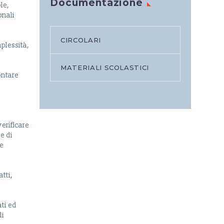
Documentazione
le,
onali
CIRCOLARI
plessità,
MATERIALI SCOLASTICI
ontare
erificare
te di
he
tti,
ti ed
di