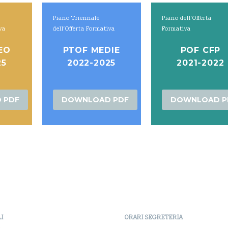
Piano Triennale
Piano dell’Offerta
iva
dell’Offerta Formativa
Formativa
EO
PTOF MEDIE
POF CFP
25
2022-2025
2021-2022
 PDF
DOWNLOAD PDF
DOWNLOAD P
LI
ORARI SEGRETERIA