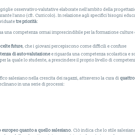
griglie osservativo-valutative elaborate nell’ambito della progettaz
ante l’anno (cfr. Curricolo). In relazione agli specifici bisogni educa
dividuate
tre priorità
:
ua una competenza ormai imprescindibile per la formazione culture 
celte future
, che i giovani percepiscono come difficili e confuse
enza di auto-valutazione
e riguarda una competenza scolastica e so
per la quale lo studente, a prescindere il proprio livello di competenz
fico salesiano nella crescita dei ragazzi, attraverso la cura di
quattro
declinano in una serie di processi:
lo europeo quanto a quello salesiano
. Ciò indica che lo stile salesian