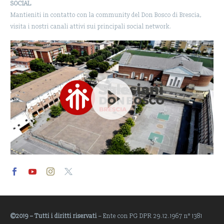
SOCIAL
Mantieniti in contatto con la community del Don Bosco di Brescia,
visita i nostri canali attivi sui principali social network.
Video
Player
©2019 – Tutti i diritti riservati
– Ente con PG DPR 29.12.1967 n° 1381