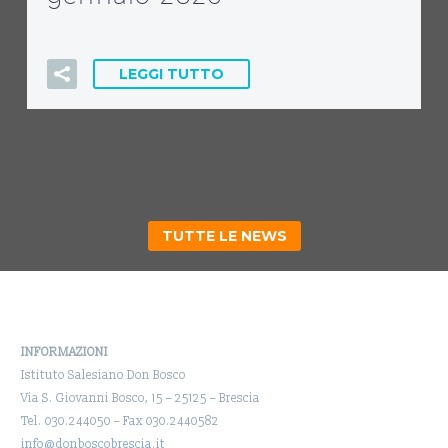
LEGGI TUTTO
TUTTE LE NEWS
INFORMAZIONI
Istituto Salesiano Don Bosco
Via S. Giovanni Bosco, 15 – 25125 – Brescia
Tel. 030.244050 – Fax 030.2440582
info@donboscobrescia.it