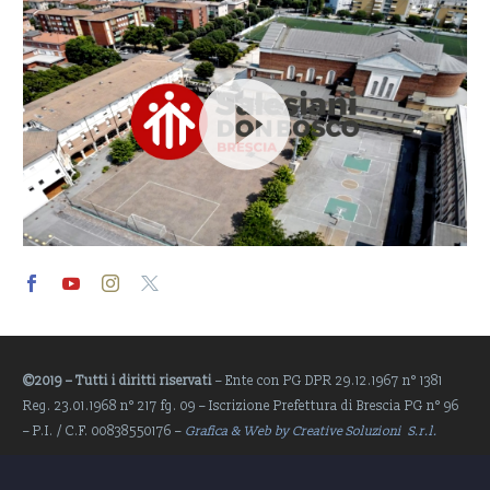
Video
Player
©2019 – Tutti i diritti riservati
– Ente con PG DPR 29.12.1967 n° 1381
Reg. 23.01.1968 n° 217 fg. 09 – Iscrizione Prefettura di Brescia PG n° 96
– P.I. / C.F. 00838550176 –
Grafica & Web by Creative Soluzioni S.r.l.