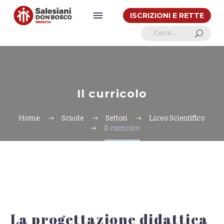
ISCRIZIONI E RETTE
U
Il curricolo
Home
Scuole
Settori
Liceo Scientifico
Il curricolo
La progettazione didattica