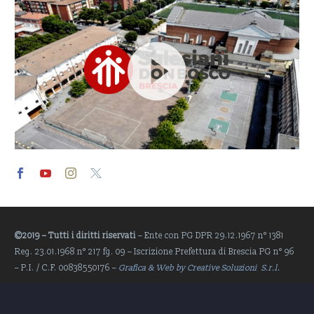
Video
Player
©2019 – Tutti i diritti riservati
– Ente con PG DPR 29.12.1967 n° 1381
Reg. 23.01.1968 n° 217 fg. 09 – Iscrizione Prefettura di Brescia PG n° 96
– P.I. / C.F. 00838550176 –
Grafica & Web by Creative Soluzioni S.r.l.