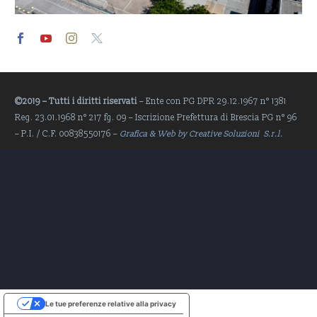
Video
Player
©2019 – Tutti i diritti riservati
– Ente con PG DPR 29.12.1967 n° 1381
Reg. 23.01.1968 n° 217 fg. 09 – Iscrizione Prefettura di Brescia PG n° 96
– P.I. / C.F. 00838550176 –
Grafica & Web by Creative Soluzioni S.r.l.
Le tue preferenze relative alla privacy