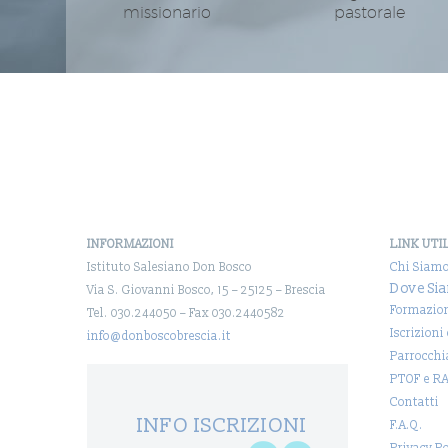
missionario
pastorale
INFORMAZIONI
LINK UTI
Istituto Salesiano Don Bosco
Chi Siam
Dove Si
Via S. Giovanni Bosco, 15 – 25125 – Brescia
Formazio
Tel. 030.244050 – Fax 030.2440582
Iscrizioni
info@donboscobrescia.it
Parrocchi
PTOF e R
Contatti
INFO ISCRIZIONI
F.A.Q.