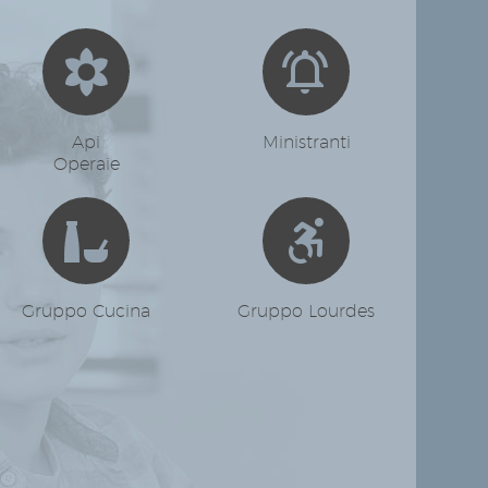




Api
Ministranti
Operaie




Gruppo Cucina
Gruppo Lourdes