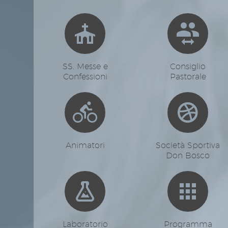




SS. Messe e
Consiglio
Confessioni
Pastorale




Animatori
Società Sportiva
Don Bosco




Laboratorio
Programma