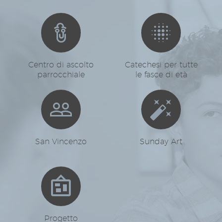




Centro di ascolto
Catechesi per tutte
parrocchiale
le fasce di età




San Vincenzo
Sunday Art


Progetto