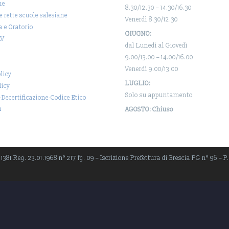
ne
8.30/12.30 – 14.30/16.30
 e rette scuole salesiane
Venerdì 8.30/12.30
a e Oratorio
GIUGNO:
AV
dal Lunedì al Giovedì
9.00/13.00 – 14.00/16.00
Venerdì 9.00/13.00
licy
LUGLIO:
licy
Solo su appuntamento
-Decertificazione-Codice Etico
a
AGOSTO: Chiuso
381 Reg. 23.01.1968 n° 217 fg. 09 – Iscrizione Prefettura di Brescia PG n° 96 – P