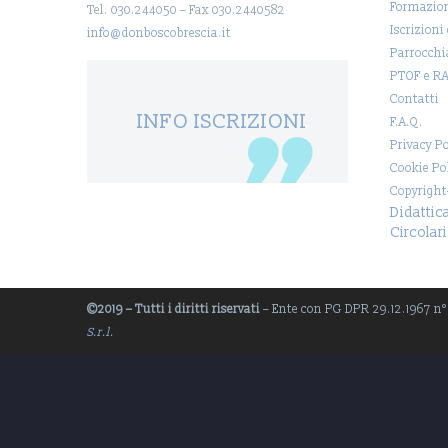
Formazio
Tel. 030.244050 – Fax 030.2440582
Iscrizioni
info@donboscobrescia.it
Parrocchi
PTOF e R
Contatti
INFO ISCRIZIONI
F.A.Q.
Privacy Po
Cookie Po
Copyright
Didattic
Circolari
©2019 – Tutti i diritti riservati
– Ente con PG DPR 29.12.1967 n° 1
S.r.l.