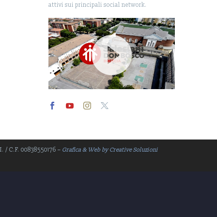
attivi sui principali social network.
Video
Player
.I. / C.F. 00838550176 –
Grafica & Web by Creative Soluzioni