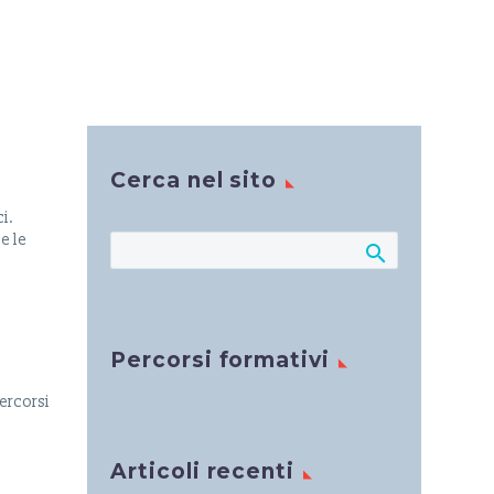
Cerca nel sito
ci.
e le
Percorsi formativi
ercorsi
Articoli recenti