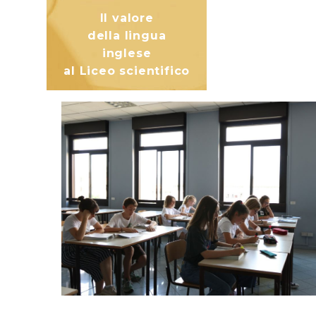
Il valore
della lingua
inglese
al Liceo scientifico