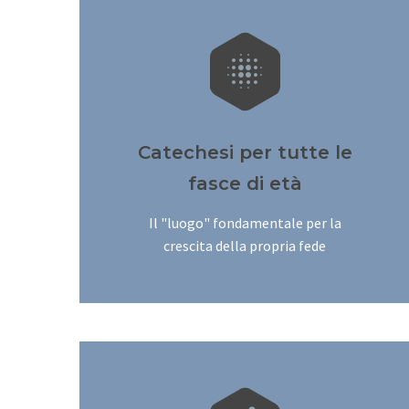


Catechesi per tutte le
fasce di età
Il "luogo" fondamentale per la
crescita della propria fede