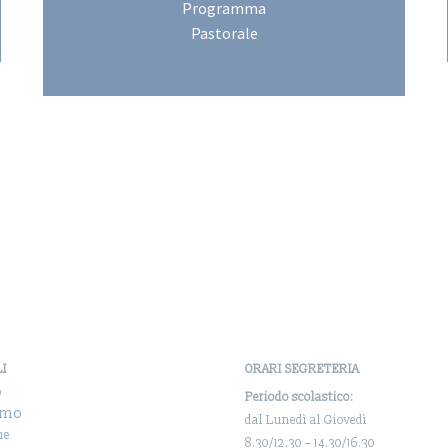
Programma
Pastorale
LI
ORARI SEGRETERIA
o
Periodo scolastico:
amo
dal Lunedì al Giovedì
ne
8.30/12.30 – 14.30/16.30