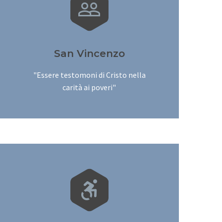


San Vincenzo
"Essere testomoni di Cristo nella
carità ai poveri"

