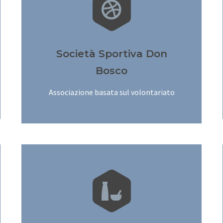


Società Sportiva Don
Bosco
Associazione basata sul volontariato

