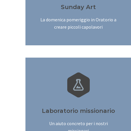
Sunday Art
La domenica pomeriggio in Oratorio a
creare piccoli capolavori


Laboratorio missionario
Un aiuto concreto per i nostri
missionari