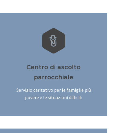


Centro di ascolto
parrocchiale
Servizio caritativo per le famiglie più
povere e le situazioni difficili