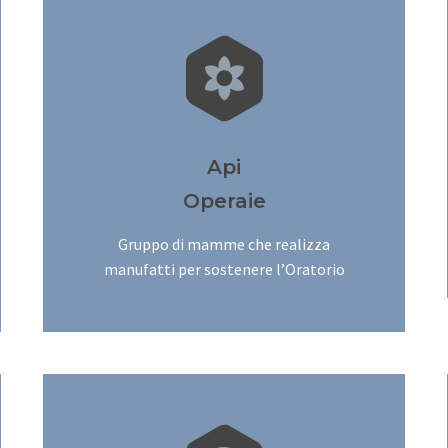


Api
Operaie
Gruppo di mamme che realizza
manufatti per sostenere l’Oratorio