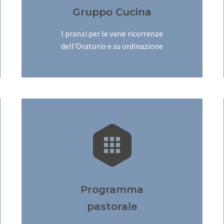
Gruppo Cucina
I pranzi per le varie ricorrenze
dell’Oratorio e su ordinazione


Programma
pastorale