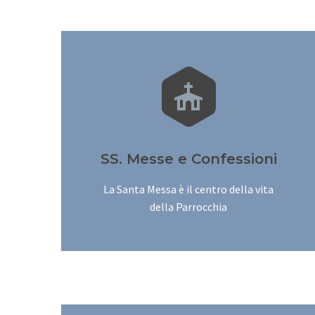


SS. Messe e Confessioni
La Santa Messa è il centro della vita
della Parrocchia