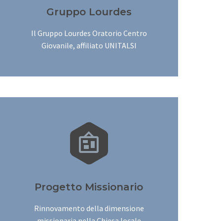
Gruppo Lourdes
Il Gruppo Lourdes Oratorio Centro
Giovanile, affiliato UNITALSI


Progetto Missionario
Rinnovamento della dimensione
missionaria nella Chiesa locale