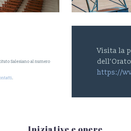
Visita la
dell’Orat
Istituto Salesiano al numero
https://
ntatti
.
Iniziative e opere