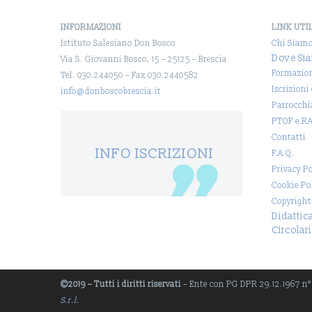
INFORMAZIONI
LINK UTI
Istituto Salesiano Don Bosco
Chi Siam
Dove Si
Via S. Giovanni Bosco, 15 – 25125 – Brescia
Formazio
Tel. 030.244050 – Fax 030.2440582
Iscrizioni
info@donboscobrescia.it
Parrocchi
PTOF e R
Contatti
INFO ISCRIZIONI
F.A.Q.
Privacy Po
Cookie Po
Copyright
Didattic
Circolari
©2019 – Tutti i diritti riservati
– Ente con PG DPR 29.12.1967 n° 1
S.r.l.