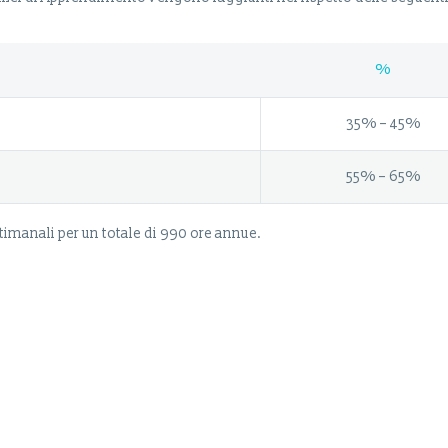
%
35% – 45%
55% – 65%
timanali per un totale di 990 ore annue.