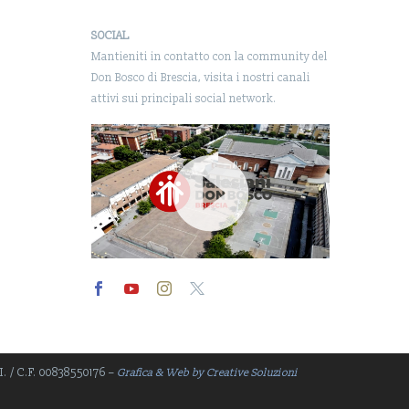
SOCIAL
Mantieniti in contatto con la community del
Don Bosco di Brescia, visita i nostri canali
attivi sui principali social network.
Video
Player
.I. / C.F. 00838550176 –
Grafica & Web by Creative Soluzioni