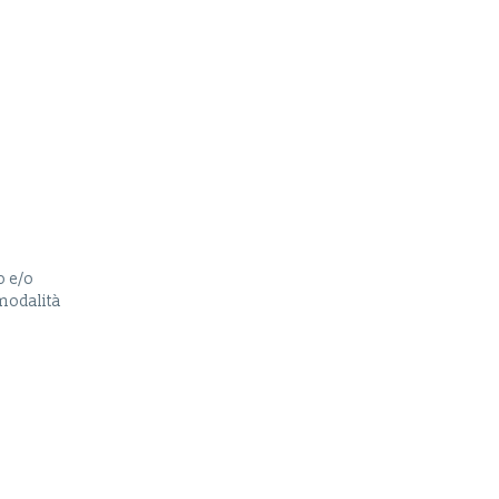
o e/o
 modalità