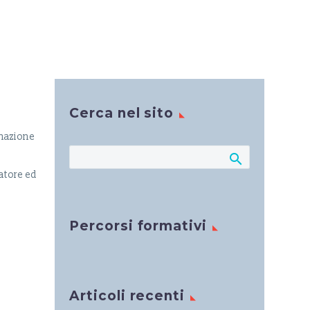
Cerca nel sito
ormazione
matore ed
Percorsi formativi
Articoli recenti