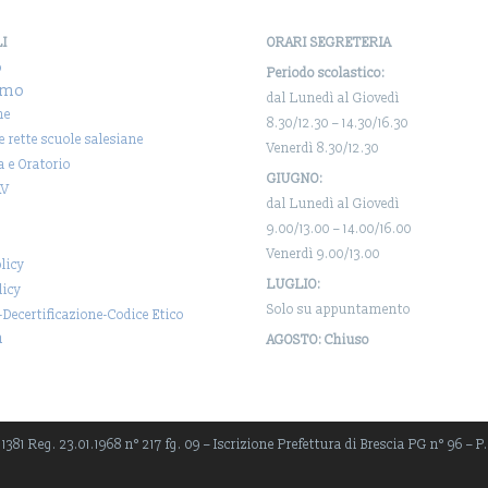
LI
ORARI SEGRETERIA
o
Periodo scolastico:
amo
dal Lunedì al Giovedì
ne
8.30/12.30 – 14.30/16.30
 e rette scuole salesiane
Venerdì 8.30/12.30
a e Oratorio
GIUGNO:
AV
dal Lunedì al Giovedì
9.00/13.00 – 14.00/16.00
Venerdì 9.00/13.00
licy
LUGLIO:
licy
Solo su appuntamento
-Decertificazione-Codice Etico
a
AGOSTO: Chiuso
381 Reg. 23.01.1968 n° 217 fg. 09 – Iscrizione Prefettura di Brescia PG n° 96 – P