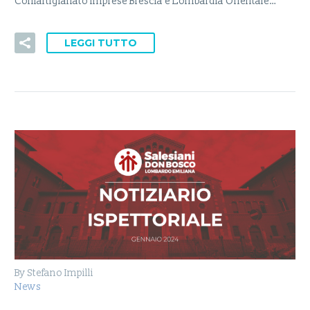
Confartigianato Imprese Brescia e Lombardia Orientale…
LEGGI TUTTO
By Stefano Impilli
News