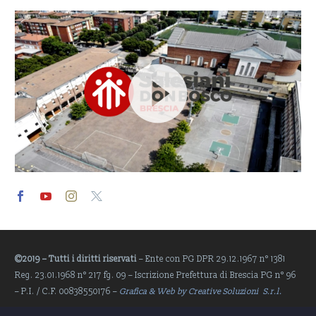
Video
Player
©2019 – Tutti i diritti riservati
– Ente con PG DPR 29.12.1967 n° 1381
Reg. 23.01.1968 n° 217 fg. 09 – Iscrizione Prefettura di Brescia PG n° 96
– P.I. / C.F. 00838550176 –
Grafica & Web by Creative Soluzioni S.r.l.