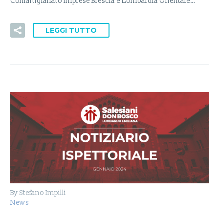
Confartigianato Imprese Brescia e Lombardia Orientale…
LEGGI TUTTO
By Stefano Impilli
News