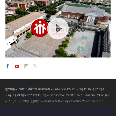
Video
Player
©2019 – Tutti i diritti riservati
– Ente con PG DPR 29.12.1967 n° 1381
Reg. 23.01.1968 n° 217 fg. 09 – Iscrizione Prefettura di Brescia PG n° 96
– P.I. / C.F. 00838550176 –
Grafica & Web by Creative Soluzioni S.r.l.