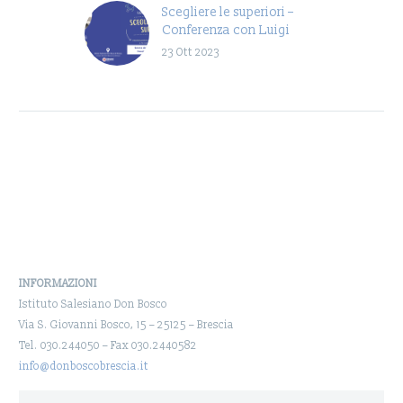
Scegliere le superiori –
Conferenza con Luigi
Ballerini
23 Ott 2023
Evento dedicato a tutti i
genitori, agli studenti e
alle studentesse delle
Classi Terze della Scuola
Media Don Bosco di…
INFORMAZIONI
Istituto Salesiano Don Bosco
Via S. Giovanni Bosco, 15 – 25125 – Brescia
Tel. 030.244050 – Fax 030.2440582
info@donboscobrescia.it