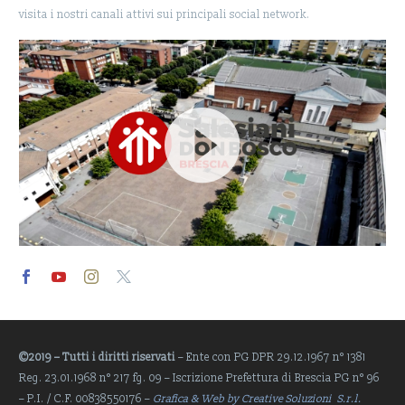
visita i nostri canali attivi sui principali social network.
Video
Player
©2019 – Tutti i diritti riservati
– Ente con PG DPR 29.12.1967 n° 1381
Reg. 23.01.1968 n° 217 fg. 09 – Iscrizione Prefettura di Brescia PG n° 96
– P.I. / C.F. 00838550176 –
Grafica & Web by Creative Soluzioni S.r.l.