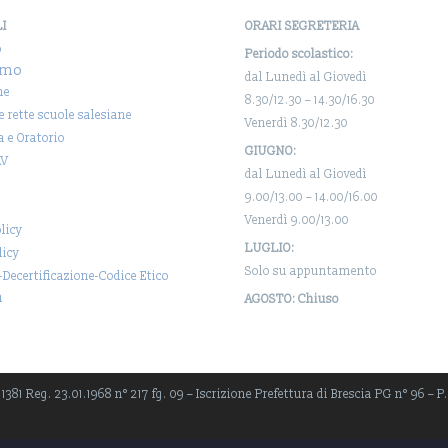
LI
ORARI SEGRETERIA
o
Periodo scolastico:
amo
dal Lunedì al Giovedì
ne
8.30/12.30 – 14.30/16.30
 e rette scuole salesiane
Venerdì 8.30/12.30
a e Oratorio
GIUGNO:
AV
dal Lunedì al Giovedì
9.00/13.00 – 14.00/16.00
Venerdì 9.00/13.00
licy
LUGLIO:
licy
Solo su appuntamento
-Decertificazione-Codice Etico
a
AGOSTO: Chiuso
381 Reg. 23.01.1968 n° 217 fg. 09 – Iscrizione Prefettura di Brescia PG n° 96 – P