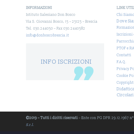
INFORMAZIONI
LINK UTI
Istituto Salesiano Don Bosco
Chi Siam
Dove Si
Via S. Giovanni Bosco, 15 – 25125 – Brescia
Formazio
Tel. 030.244050 – Fax 030.2440582
Iscrizioni
info@donboscobrescia.it
Parrocchi
PTOF e R
Contatti
INFO ISCRIZIONI
F.A.Q.
Privacy Po
Cookie Po
Copyright
Didattic
Circolari
©2019 – Tutti i diritti riservati
– Ente con PG DPR 29.12.1967 n° 1
S.r.l.