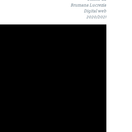
Brumana Lucrezia
Digital web
2020/2021