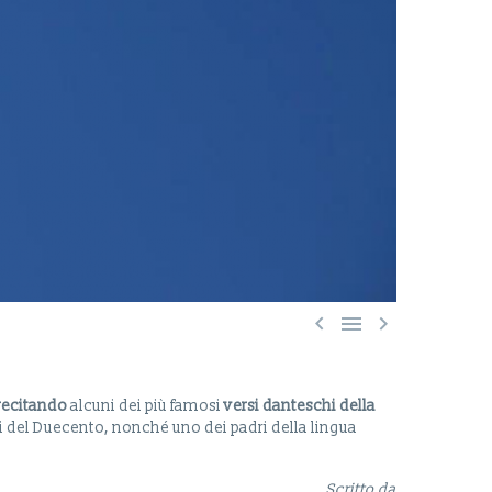



recitando
alcuni dei più famosi
versi danteschi della
tori del Duecento, nonché uno dei padri della lingua
Scritto da