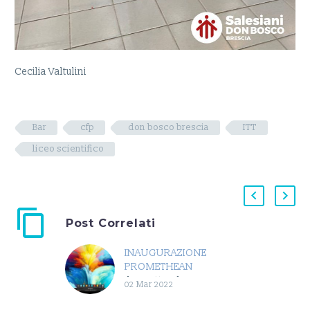
Cecilia Valtulini
Bar
cfp
don bosco brescia
ITT
liceo scientifico
Post Correlati
INAUGURAZIONE
PROMETHEAN
Il 27 settembre 2021,
02 Mar 2022
nell’Istituto Salesiano Don
Bosco Brescia, c’è stata