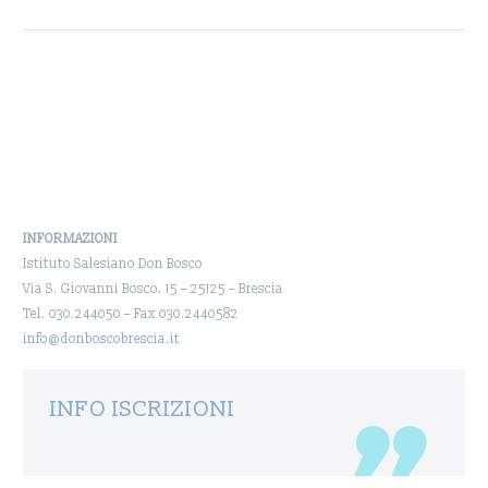
l’inaugurazione delle
nuove lavagna
tecnologiche interattive:
le Promethean.
L’inaugurazione…
INFORMAZIONI
Istituto Salesiano Don Bosco
Via S. Giovanni Bosco, 15 – 25125 – Brescia
Tel. 030.244050 – Fax 030.2440582
info@donboscobrescia.it
INFO ISCRIZIONI