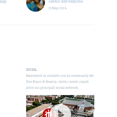
uigi
centro dell’edizione
record del Progetto ‘Si
13 Mag 2024
tutti i
Può Fare!’
denti e
Brescia – Presso l’Istituto
delle
Salesiano Don Bosco di
 Scuola
Brescia, istituzione
 di…
educativa che da quasi un
secolo si impegna a
formare…
SOCIAL
Mantieniti in contatto con la community del
Don Bosco di Brescia, visita i nostri canali
attivi sui principali social network.