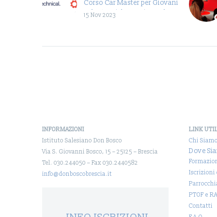
Corso Car Master per Giovani
Talentuosi, l’occasione che
15 Nov 2023
aspettavi
Vi presentiamo un’opportunità
unica per entrare nel mondo del
lavoro attraverso un percorso
altamente professionalizzante.
In collaborazione con ITS
Lombardia
Meccatronica, Confartigianato…
INFORMAZIONI
LINK UTI
Istituto Salesiano Don Bosco
Chi Siam
Dove Si
Via S. Giovanni Bosco, 15 – 25125 – Brescia
Formazio
Tel. 030.244050 – Fax 030.2440582
Iscrizioni
info@donboscobrescia.it
Parrocchi
PTOF e R
Contatti