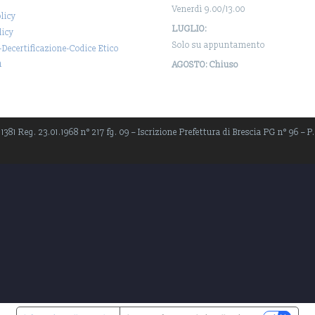
Venerdì 9.00/13.00
licy
LUGLIO:
licy
Solo su appuntamento
-Decertificazione-Codice Etico
a
AGOSTO: Chiuso
381 Reg. 23.01.1968 n° 217 fg. 09 – Iscrizione Prefettura di Brescia PG n° 96 – P