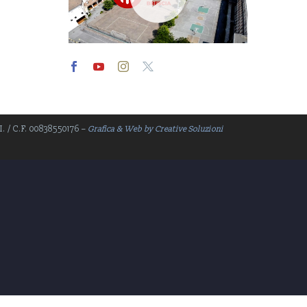
Video
Player
.I. / C.F. 00838550176 –
Grafica & Web by Creative Soluzioni