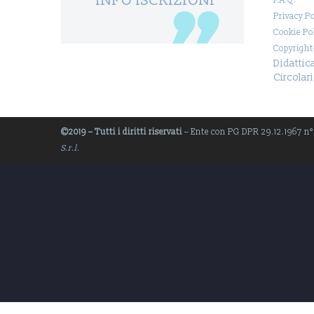
INFO ISCRIZIONI
F.A.Q.
Privacy Po
Cookie Po
Copyright
Didattic
Circolari
©2019 – Tutti i diritti riservati
– Ente con PG DPR 29.12.1967 n° 1
S.r.l.