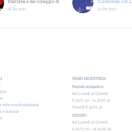
Dall’idea e dal coraggio di
Conferenza con L
Badiucao, giovane artista
Ballerini
16 Dic 2021
23 Ott 2023
nonché dissidente del
Evento dedicato a 
governo cinese, nasce la
genitori, agli stu
mostra “La Cina non è…
alle studentesse 
Classi Terze della
Media Don Bosco
LI
ORARI SEGRETERIA
o
Periodo scolastico:
amo
dal Lunedì al Giovedì
ne
8.30/12.30 – 14.30/16.30
 e rette scuole salesiane
Venerdì 8.30/12.30
a e Oratorio
GIUGNO:
AV
dal Lunedì al Giovedì
9.00/13.00 – 14.00/16.00