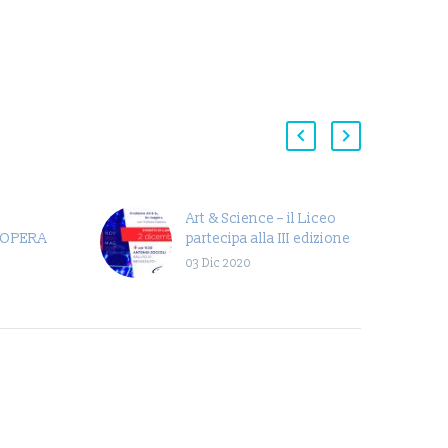
Art & Science – il Liceo
’OPERA
partecipa alla III edizione
Nazionale
03 Dic 2020
ilmato in
Dirigente
l suo
er poi