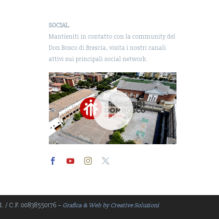
SOCIAL
Mantieniti in contatto con la community del
Don Bosco di Brescia, visita i nostri canali
attivi sui principali social network.
Video
Player
.I. / C.F. 00838550176 –
Grafica & Web by Creative Soluzioni