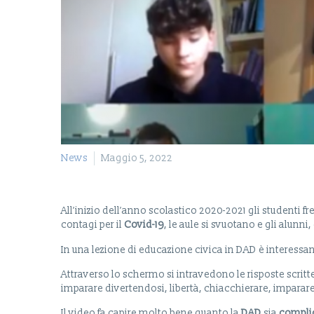
News
Maggio 5, 2022
All’inizio dell’anno scolastico 2020-2021 gli studenti
contagi per il
Covid-19
, le aule si svuotano e gli alunni
In una lezione di educazione civica in DAD è interes
Attraverso lo schermo si intravedono le risposte scritte 
imparare divertendosi, libertà, chiacchierare, imparare
Il video fa capire molto bene quanto la
DAD
sia
compli