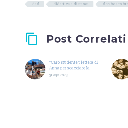
dad
didattica a distanza
don bosco br
Post Correlati
“Caro studente”: lettera di
Anna per scacciare la
paura pre partenza in
31 Ago 2023
Erasmus
Giorgio, Laura, Anna,
Isabella, Marco e Mariella
sono sei studenti della
nostra Scuola Superiore
che hanno avuto
l’opportunità di
trascorrere…