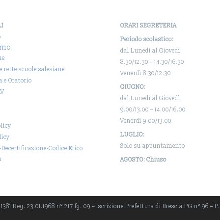
LI
ORARI SEGRETERIA
o
Periodo scolastico:
amo
dal Lunedì al Giovedì
ne
8.30/12.30 – 14.30/16.30
 e rette scuole salesiane
Venerdì 8.30/12.30
a e Oratorio
GIUGNO:
AV
dal Lunedì al Giovedì
9.00/13.00 – 14.00/16.00
Venerdì 9.00/13.00
licy
LUGLIO:
licy
Solo su appuntamento
-Decertificazione-Codice Etico
a
AGOSTO: Chiuso
381 Reg. 23.01.1968 n° 217 fg. 09 – Iscrizione Prefettura di Brescia PG n° 96 – P