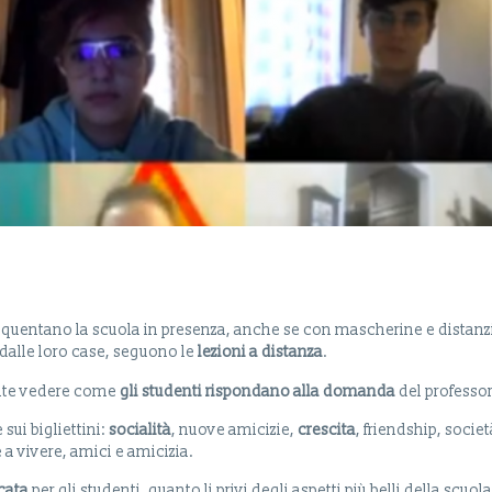
 frequentano la scuola in presenza, anche se con mascherine e dista
, dalle loro case, seguono le
lezioni a distanza
.
sante vedere come
gli studenti rispondano alla domanda
del professo
sui bigliettini:
socialità
, nuove amicizie,
crescita
, friendship, socie
 a vivere, amici e amicizia.
cata
per gli studenti, quanto li privi degli aspetti più belli della sc