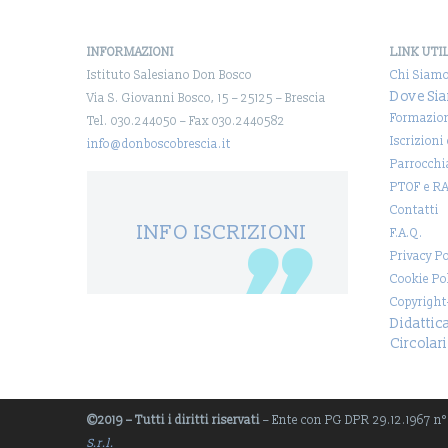
INFORMAZIONI
LINK UTI
Istituto Salesiano Don Bosco
Chi Siam
Dove Si
Via S. Giovanni Bosco, 15 – 25125 – Brescia
Formazio
Tel. 030.244050 – Fax 030.2440582
Iscrizioni
info@donboscobrescia.it
Parrocchi
PTOF e R
Contatti
INFO ISCRIZIONI
F.A.Q.
Privacy Po
Cookie Po
Copyright
Didattic
Circolari
©2019 – Tutti i diritti riservati
– Ente con PG DPR 29.12.1967 n° 1
S.r.l.