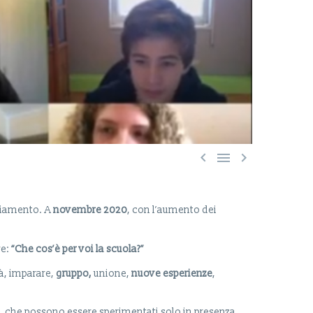



nziamento. A
novembre 2020
, con l’aumento dei
re:
“Che cos’è per voi la scuola?”
tà, imparare,
gruppo,
unione,
nuove esperienze
,
uola, che possono essere sperimentati solo in presenza,