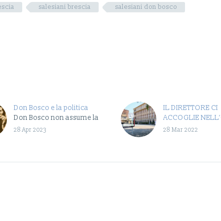
escia
salesiani brescia
salesiani don bosco
Don Bosco e la politica
IL DIRETTORE CI
Don Bosco non assume la
ACCOGLIE NELL
critica di Marx alla
DI BRESCIA
28 Apr 2023
28 Mar 2022
organizzazione del lavoro
Riproponiamo il f
secondo il modello
cui il Direttore e 
capitalistico: nel lavoro
scolastico ci dà i
l’umano diventa…
cordiale saluto, p
avviarsi nel…