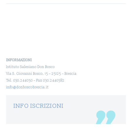
selezionati per
l’inserimento all’interno
della Classe Quinta MAT
(Manutenzione Assistenza
Tecnica) riferita alla
formazione…
INFORMAZIONI
Istituto Salesiano Don Bosco
Via S. Giovanni Bosco, 15 – 25125 – Brescia
Tel. 030.244050 – Fax 030.2440582
info@donboscobrescia.it
INFO ISCRIZIONI