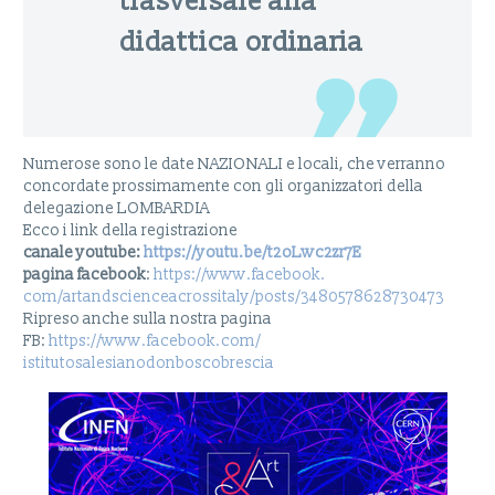
trasversale alla
didattica ordinaria
Numerose sono le date NAZIONALI e locali, che verranno
concordate prossimamente con gli organizzatori della
delegazione LOMBARDIA
Ecco i link della registrazione
canale youtube:
https://youtu.be/
t2oLwc2zr7E
pagina facebook
:
https://www.facebook.
com/artandscienceacrossitaly/
posts/3480578628730473
Ripreso anche sulla nostra pagina
FB:
https://www.facebook.com/
istitutosalesianodonboscobresc
ia