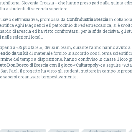
Inghilterra, Slovenia Croazia – che hanno preso parte alla quinta ed
lta a studenti di seconda superiore.
sivo dell’iniziativa, promossa da
Confindustria Brescia
in collabor
entifica Aghi Magnetici e il patrocinio di Federmeccanica, si è svolt
onardo di Brescia ed ha visto confrontarsi, per la sfida decisiva, gli s
 nelle selezioni locali.
cipanti a «Si può fare!», divisi in team, durante l’anno hanno avuto a 
tendo da un kit
di materiale fornito in accordo con il tema scienti
rmine del tempo a disposizione, hanno condiviso in classe il loro gi
tituto Don Bosco di Brescia con il gioco «Culturopoly
»; a seguire «Att
i San Paol. Il progetto ha visto gli studenti mettere in campo le pro
 e sapersi organizzare tempestivamente.