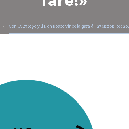
fare!»
Con Culturopoly il Don Bosco vince la gara di invenzioni tecnol