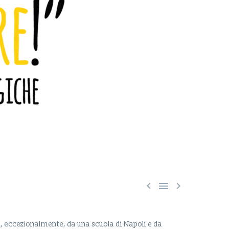



a e, eccezionalmente, da una scuola di Napoli e da