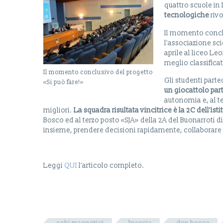
quattro scuole in 
tecnologiche
rivo
Il momento conclu
l’associazione sci
aprile al liceo Le
meglio classificati
Il momento conclusivo del progetto
Gli studenti parte
«Si può fare!»
un giocattolo
par
autonomia e, al te
migliori.
La squadra risultata vincitrice è la 2C dell’is
Bosco ed al terzo posto «SJA» della 2A del Buonarroti d
insieme, prendere decisioni rapidamente, collaborare
Leggi
QUI
l’articolo completo.