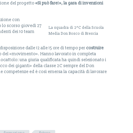
izione del progetto
«Si può fare!», la gara di invenzioni
azione con
o lo scorso giovedì 27
La squadra di 2^C della Scuola
tudenti dei 10 team
Media Don Bosco di Brescia
disposizione dalle 12 alle 15 ore di tempo per
costruire
fico del «movimento». Hanno lavorato in completa
ocattolo: una giuria qualificata ha quindi selezionato i
acco dei giganti» della classe 2C sempre del Don
prie competenze ed è così emersa la capacità di lavorare