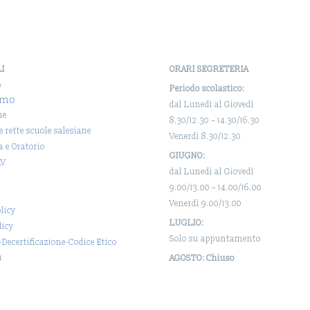
LI
ORARI SEGRETERIA
o
Periodo scolastico:
amo
dal Lunedì al Giovedì
ne
8.30/12.30 – 14.30/16.30
 e rette scuole salesiane
Venerdì 8.30/12.30
a e Oratorio
GIUGNO:
AV
dal Lunedì al Giovedì
9.00/13.00 – 14.00/16.00
Venerdì 9.00/13.00
licy
LUGLIO:
licy
Solo su appuntamento
-Decertificazione-Codice Etico
a
AGOSTO: Chiuso