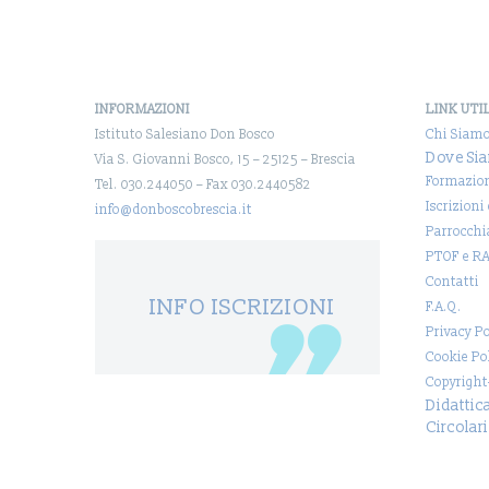
INFORMAZIONI
LINK UTI
Istituto Salesiano Don Bosco
Chi Siam
Dove Si
Via S. Giovanni Bosco, 15 – 25125 – Brescia
Formazio
Tel. 030.244050 – Fax 030.2440582
Iscrizioni
info@donboscobrescia.it
Parrocchi
PTOF e R
Contatti
INFO ISCRIZIONI
F.A.Q.
Privacy Po
Cookie Po
Copyright
Didattic
Circolari