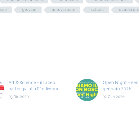
don bosco brescia
donbosco
donboscobrescia
osco
giovani
innovazione
school
scuola me
Art & Science – il Liceo
Open Night – vene
partecipa alla III edizione
gennaio 2026
Nazionale
Open Night Sono 
03 Dic 2020
02 Gen 2026
iscrizioni per l’O
Don Bosco Brescia
darà l’opportunità
conoscere la nos