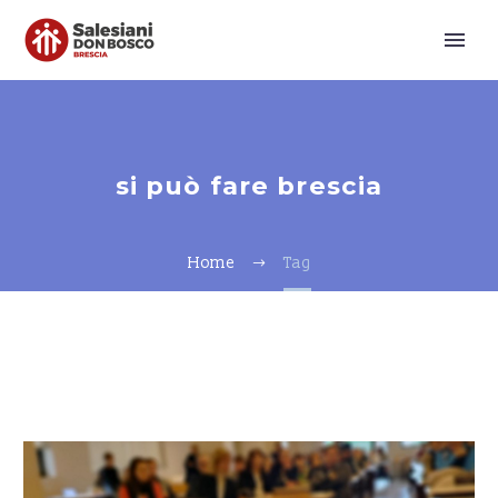
si può fare brescia
Home
Tag