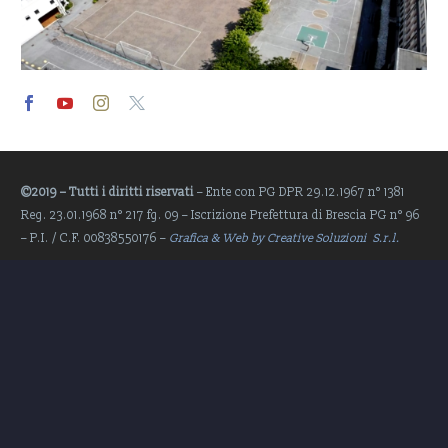
Video
Player
©2019 – Tutti i diritti riservati
– Ente con PG DPR 29.12.1967 n° 1381
Reg. 23.01.1968 n° 217 fg. 09 – Iscrizione Prefettura di Brescia PG n° 96
– P.I. / C.F. 00838550176 –
Grafica & Web by Creative Soluzioni S.r.l.