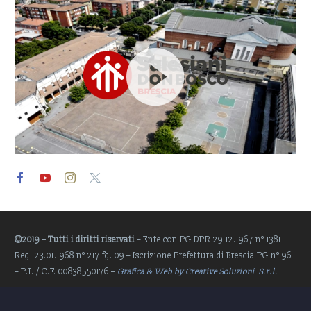
Video
Player
©2019 – Tutti i diritti riservati
– Ente con PG DPR 29.12.1967 n° 1381
Reg. 23.01.1968 n° 217 fg. 09 – Iscrizione Prefettura di Brescia PG n° 96
– P.I. / C.F. 00838550176 –
Grafica & Web by Creative Soluzioni S.r.l.