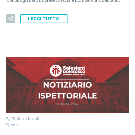
Confartigianato Imprese Brescia e Lombardia Orientale…
LEGGI TUTTO
By Stefano Impilli
News