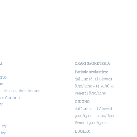
LI
ORARI SEGRETERIA
o
Periodo scolastico:
amo
dal Lunedì al Giovedì
ne
8.30/12.30 – 14.30/16.30
 e rette scuole salesiane
Venerdì 8.30/12.30
a e Oratorio
GIUGNO:
AV
dal Lunedì al Giovedì
9.00/13.00 – 14.00/16.00
Venerdì 9.00/13.00
licy
LUGLIO:
licy