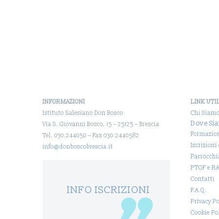
INFORMAZIONI
LINK UTI
Istituto Salesiano Don Bosco
Chi Siam
Dove Si
Via S. Giovanni Bosco, 15 – 25125 – Brescia
Formazio
Tel. 030.244050 – Fax 030.2440582
Iscrizioni
info@donboscobrescia.it
Parrocchi
PTOF e R
Contatti
INFO ISCRIZIONI
F.A.Q.
Privacy Po
Cookie Po