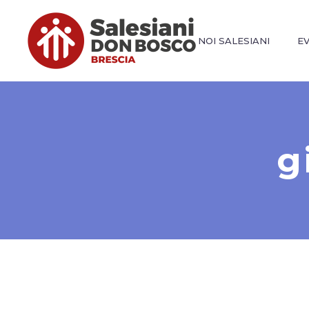
NOI SALESIANI
E
g