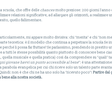
la scuola, che offre delle
chances
molto preziose: 200 giorni l’anno d
izzare relazioni significative, ad allargare gli orizzonti, a realizzare 
sito, quello fallimentare.
ticolarmente, mi appare molto divisiva: chi “merita” e chi “non meri
parte teoretica: è il modello che continua a perpetrare la scuola Se
 perché li possa far fruttare? Se parlassimo, prendendo in prestito u
ire a tutti le stesse possibilità quanto piuttosto di conoscere bene ci
ca, quella musicale e quella pratica) così da comprendere su “quali
ogni giovane havvi un punto accessibile
al bene
”: è una attestazione
 parabola evangelica per cui chi riceve solo un talento parte svantag
 Quindi: non è che chi ne ha uno solo ha “ricevuto poco”!
Partire dal
 bene alla nostra società.