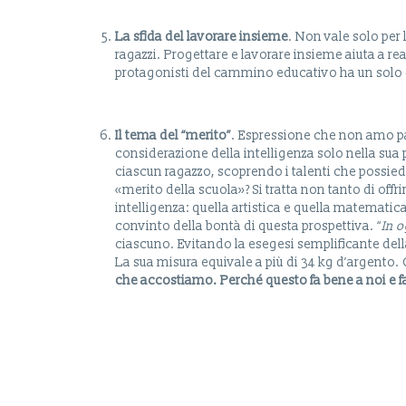
La sfida del lavorare insieme
. Non vale solo per 
ragazzi. Progettare e lavorare insieme aiuta a real
protagonisti del cammino educativo ha un solo e
Il
tema
del
“merito”
. Espressione che non amo par
considerazione della intelligenza solo nella sua 
ciascun ragazzo, scoprendo i talenti che possiede
«merito della scuola»? Si tratta non tanto di offr
intelligenza: quella artistica e quella matemati
convinto della bontà di questa prospettiva. “
In 
ciascuno. Evitando la esegesi semplificante della
La sua misura equivale a più di 34 kg d’argento.
che accostiamo. Perché questo fa bene a noi e fa