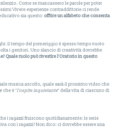
il silenzio. Come se mancassero le parole per poter
ssimi Vivere esperienze contraddittorie ci rende
 educativo sia questo:
offrire
un
alfabeto
che
consenta
nghi: il tempo del pomeriggio è spesso tempo vuoto
olta i genitori. Uno slancio di creatività dovrebbe
ne? Quale
ruolo può rivestire l’Oratorio in questo
uale musica ascolto, quale sarà il prossimo video che
 che è “
l’ospite inquietante
” della vita di ciascuno di
e i ragazzi fruiscono quotidianamente: le serie
iva con i ragazzi? Non dico: ci dovrebbe essere una