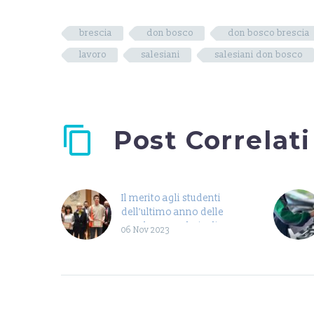
brescia
don bosco
don bosco brescia
lavoro
salesiani
salesiani don bosco
Post Correlati
Il merito agli studenti
dell’ultimo anno delle
scuole Secondarie di
06 Nov 2023
secondo grado di Brescia
“Il merito agli studenti…”
tranquilli, non si tratta di
un errore bensì di una
constatazione. Il 28
ottobre, all’Auditorium