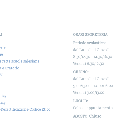
aziende leader del settore
come Duferco, ASONEXT
SPA e…
LI
ORARI SEGRETERIA
o
Periodo scolastico:
amo
dal Lunedì al Giovedì
ne
8.30/12.30 – 14.30/16.30
 e rette scuole salesiane
Venerdì 8.30/12.30
a e Oratorio
GIUGNO:
AV
dal Lunedì al Giovedì
9.00/13.00 – 14.00/16.00
Venerdì 9.00/13.00
licy
LUGLIO:
licy
Solo su appuntamento
-Decertificazione-Codice Etico
a
AGOSTO: Chiuso