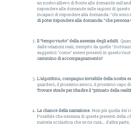
un nostro allievo di fronte alle domande sull’and
rispondere alle domande sulle ragioni di questo
incapaci di rispondere alla domanda: “chi sono 
di
poter
rispondere
alla
domanda:
“che
persona
Il
“tempo
vuoto”
della
assenza
degli
adulti
. Quan
dalle relazioni reali, riempito da quelle “
Dobbia
suggerirci “come” essere presenti in questo vuo
cammino di accompagnamento?
L’algoritmo, compagno invisibile della nostra e
guarderò, il prossimo amico, il prossimo capo d
Trovare
strade per ribadire il “primato della rea
La chance della narrazione
. Non più quella del
Possibile che nessuna di queste presenti della
c
materia scolastica che se ne cura… d’altra parte