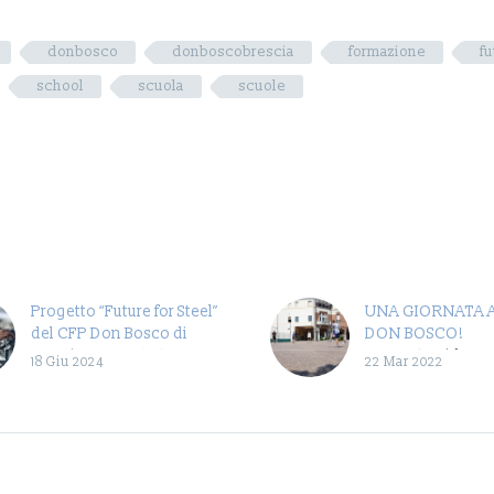
donbosco
donboscobrescia
formazione
fu
school
scuola
scuole
Progetto “Future for Steel”
UNA GIORNATA 
del CFP Don Bosco di
DON BOSCO!
Brescia: un ponte tra
In questo video s
18 Giu 2024
22 Mar 2022
giovani e mercato del
i momenti più sign
lavoro
di una giornata a
Una nuova rassegna
Bosco di Brescia!
stampa tutta dedicata
mattina inizia c
all’ampliamento delle
nostre collaborazioni con