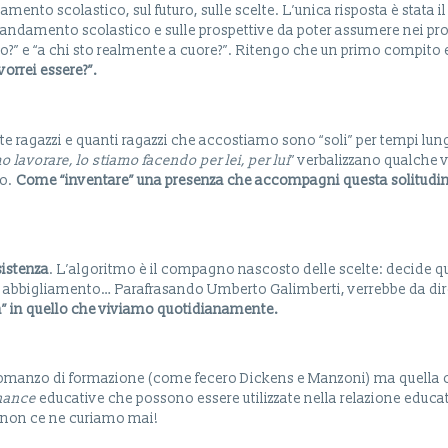
amento scolastico, sul futuro, sulle scelte. L’unica risposta è stata 
 andamento scolastico e sulle prospettive da poter assumere nei pro
io?” e “a chi sto realmente a cuore?”. Ritengo che un primo compito
vorrei
essere?”.
te ragazzi e quanti ragazzi che accostiamo sono “soli” per tempi lu
mo
lavorare,
lo
stiamo
facendo
per lei, per lui
” verbalizzano qualche v
to.
Come “inventare” una presenza che
accompagni questa
solitudi
sistenza
. L’algoritmo è il compagno nascosto delle scelte: decide q
i abbigliamento… Parafrasando Umberto Galimberti, verrebbe da dire
ltà” in quello che viviamo quotidianamente.
 romanzo di formazione (come fecero Dickens e Manzoni) ma quella ch
hance
educative che possono essere utilizzate nella relazione educat
, non ce ne curiamo mai!