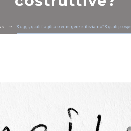
costruttive?
ws
E oggi, quali fragilità o emergenze rileviamo? E quali prospe