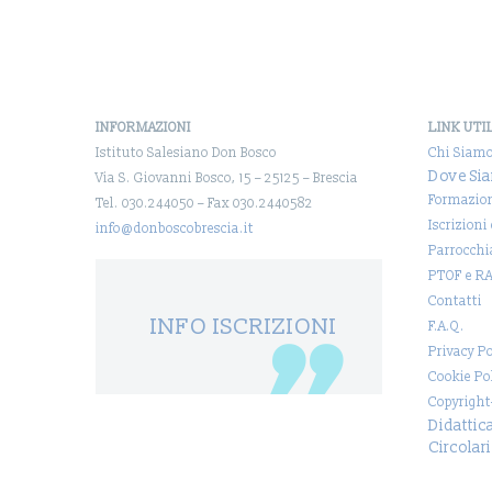
San…
INFORMAZIONI
LINK UTI
Istituto Salesiano Don Bosco
Chi Siam
Dove Si
Via S. Giovanni Bosco, 15 – 25125 – Brescia
Formazio
Tel. 030.244050 – Fax 030.2440582
Iscrizioni
info@donboscobrescia.it
Parrocchi
PTOF e R
Contatti
INFO ISCRIZIONI
F.A.Q.
Privacy Po
Cookie Po
Copyright
Didattic
Circolari