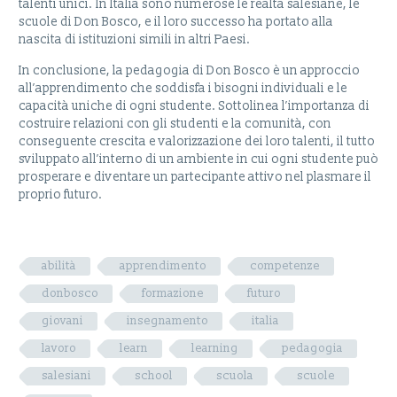
talenti unici. In Italia sono numerose le realtà salesiane, le
scuole di Don Bosco, e il loro successo ha portato alla
nascita di istituzioni simili in altri Paesi.
In conclusione, la pedagogia di Don Bosco è un approccio
all’apprendimento che soddisfa i bisogni individuali e le
capacità uniche di ogni studente. Sottolinea l’importanza di
costruire relazioni con gli studenti e la comunità, con
conseguente crescita e valorizzazione dei loro talenti, il tutto
sviluppato all’interno di un ambiente in cui ogni studente può
prosperare e diventare un partecipante attivo nel plasmare il
proprio futuro.
abilità
apprendimento
competenze
donbosco
formazione
futuro
giovani
insegnamento
italia
lavoro
learn
learning
pedagogia
salesiani
school
scuola
scuole