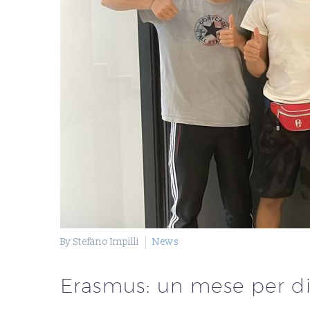
By Stefano Impilli
News
Erasmus: un mese per div