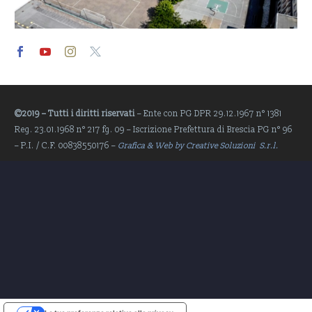
Video
Player
©2019 – Tutti i diritti riservati
– Ente con PG DPR 29.12.1967 n° 1381
Reg. 23.01.1968 n° 217 fg. 09 – Iscrizione Prefettura di Brescia PG n° 96
– P.I. / C.F. 00838550176 –
Grafica & Web by Creative Soluzioni S.r.l.