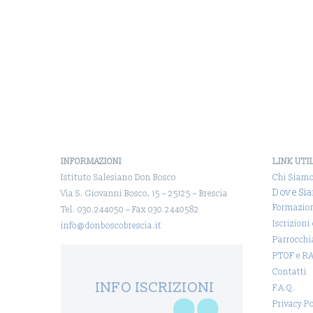
INFORMAZIONI
LINK UTI
Istituto Salesiano Don Bosco
Chi Siam
Dove Si
Via S. Giovanni Bosco, 15 – 25125 – Brescia
Formazio
Tel. 030.244050 – Fax 030.2440582
Iscrizioni
info@donboscobrescia.it
Parrocchi
PTOF e R
Contatti
INFO ISCRIZIONI
F.A.Q.
Privacy Po