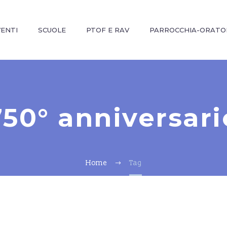
VENTI
SCUOLE
PTOF E RAV
PARROCCHIA-ORATO
750° anniversari
Home
Tag