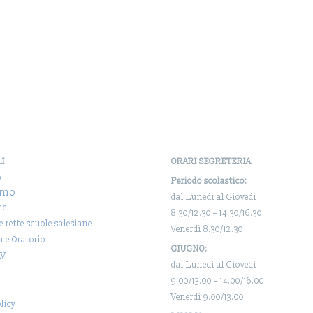
LI
ORARI SEGRETERIA
o
Periodo scolastico:
amo
dal Lunedì al Giovedì
ne
8.30/12.30 – 14.30/16.30
 e rette scuole salesiane
Venerdì 8.30/12.30
a e Oratorio
GIUGNO:
AV
dal Lunedì al Giovedì
9.00/13.00 – 14.00/16.00
Venerdì 9.00/13.00
licy