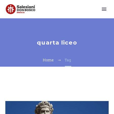
quarta liceo
Home
Tag