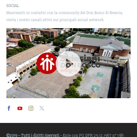
SOCIAL
Mantieniti in contatto con la community del Don Bosco di Brescia,
visita i nostri canali attivi sui principali social network.
Video
Player
©2019 – Tutti i diritti riservati
– Ente con PG DPR 29.12.1967 n° 1381