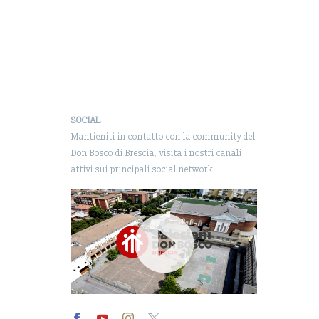
uesta
contratti di lavoro su
ppresenta
carta…
SOCIAL
Mantieniti in contatto con la community del
Don Bosco di Brescia, visita i nostri canali
attivi sui principali social network.
Video
Player