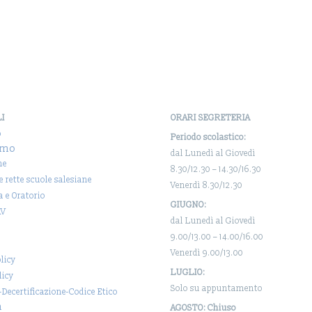
Istituto e hanno mostrato
nostre scuole. Q
un…
pubblicazione ra
un momento
significativo…
LI
ORARI SEGRETERIA
o
Periodo scolastico:
amo
dal Lunedì al Giovedì
ne
8.30/12.30 – 14.30/16.30
 e rette scuole salesiane
Venerdì 8.30/12.30
a e Oratorio
GIUGNO:
AV
dal Lunedì al Giovedì
9.00/13.00 – 14.00/16.00
Venerdì 9.00/13.00
licy
LUGLIO:
licy
Solo su appuntamento
-Decertificazione-Codice Etico
a
AGOSTO: Chiuso