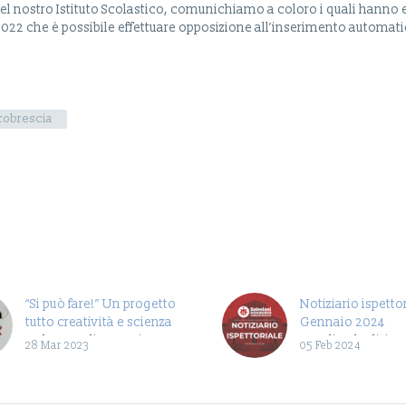
del nostro Istituto Scolastico, comunichiamo a coloro i quali hanno 
2022 che è possibile effettuare opposizione all’inserimento automatic
obrescia
“Si può fare!” Un progetto
Notiziario ispettor
tutto creatività e scienza
Gennaio 2024
Nel mese di gennaio
E’ online l’edizion
28 Mar 2023
05 Feb 2024
alcuni ragazzi del PCTO
gennaio 2024 del
sono arrivati nelle classi
Notiziario Ipsettor
seconde del nostro
interamente dedic