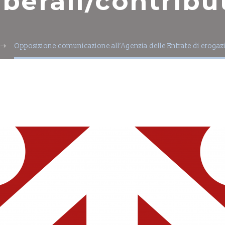
iberali/contribu
Opposizione comunicazione all’Agenzia delle Entrate di erogazio