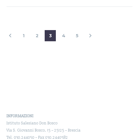
1
2
3
4
5
INFORMAZIONI
Istituto Salesiano Don Bosco
Via S. Giovanni Bosco, 15 – 25125 – Brescia
Tel. 030.244050 – Fax 030.2440582