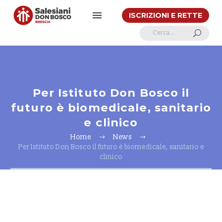
ISCRIZIONI E RETTE
U
Per Istituto Don Bosco il
futuro è biomedicale, sanitario
e clinico
Home
News
Per Istituto Don Bosco il futuro è biomedicale, sanitario e
clinico