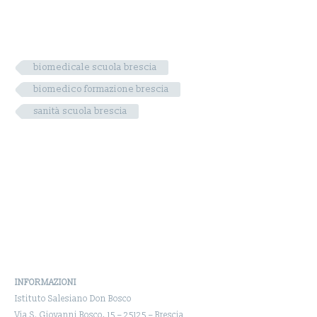
biomedicale scuola brescia
biomedico formazione brescia
sanità scuola brescia
INFORMAZIONI
Istituto Salesiano Don Bosco
Via S. Giovanni Bosco, 15 – 25125 – Brescia