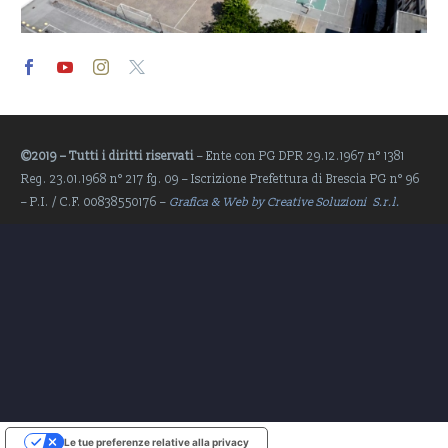
Video
Player
©2019 – Tutti i diritti riservati
– Ente con PG DPR 29.12.1967 n° 1381
Reg. 23.01.1968 n° 217 fg. 09 – Iscrizione Prefettura di Brescia PG n° 96
– P.I. / C.F. 00838550176 –
Grafica & Web by Creative Soluzioni S.r.l.
Le tue preferenze relative alla privacy