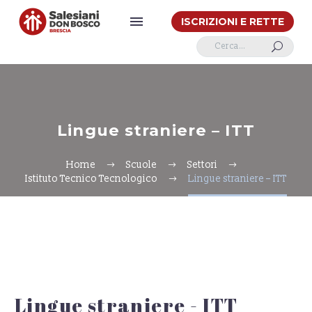
ISCRIZIONI E RETTE
U
Lingue straniere – ITT
Home
Scuole
Settori
Istituto Tecnico Tecnologico
Lingue straniere – ITT
Lingue straniere - ITT