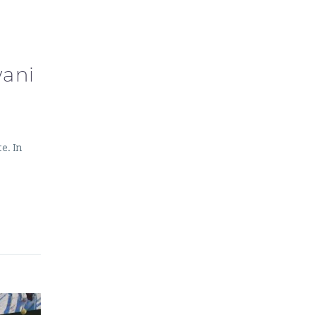
vani
e. In