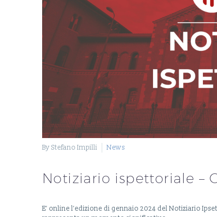
By Stefano Impilli
News
Notiziario ispettoriale 
E’ online l’edizione di gennaio 2024 del Notiziario Ips