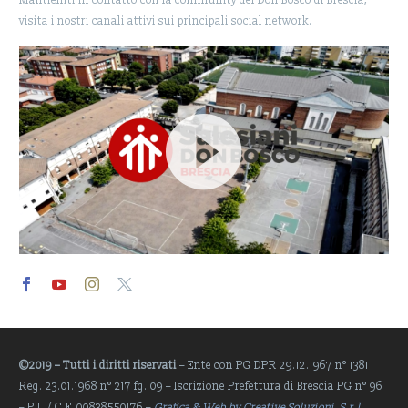
Mantieniti in contatto con la community del Don Bosco di Brescia,
visita i nostri canali attivi sui principali social network.
Video
Player
©2019 – Tutti i diritti riservati
– Ente con PG DPR 29.12.1967 n° 1381
Reg. 23.01.1968 n° 217 fg. 09 – Iscrizione Prefettura di Brescia PG n° 96
– P.I. / C.F. 00838550176 –
Grafica & Web by Creative Soluzioni S.r.l.