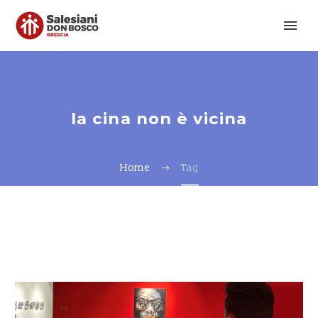
la cina non è vicina
Home
Tag