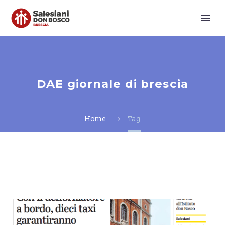
DAE giornale di brescia
Home
Tag