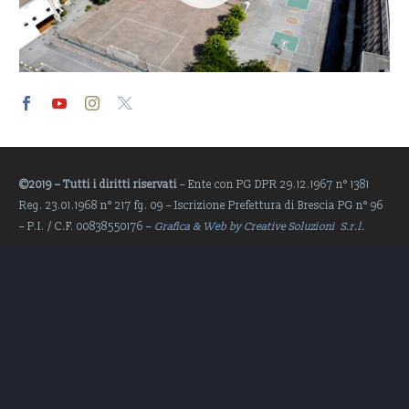
Video
Player
©2019 – Tutti i diritti riservati
– Ente con PG DPR 29.12.1967 n° 1381
Reg. 23.01.1968 n° 217 fg. 09 – Iscrizione Prefettura di Brescia PG n° 96
– P.I. / C.F. 00838550176 –
Grafica & Web by Creative Soluzioni S.r.l.