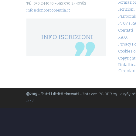
Formazio
Tel. 030.244050 – Fax 030.2440582
Iscrizioni
info@donboscobrescia.it
Parrocchi
PTOF e R
Contatti
INFO ISCRIZIONI
F.A.Q.
Privacy Po
Cookie Po
Copyright
Didattic
Circolari
©2019 – Tutti i diritti riservati
– Ente con PG DPR 29.12.1967 n° 1
S.r.l.