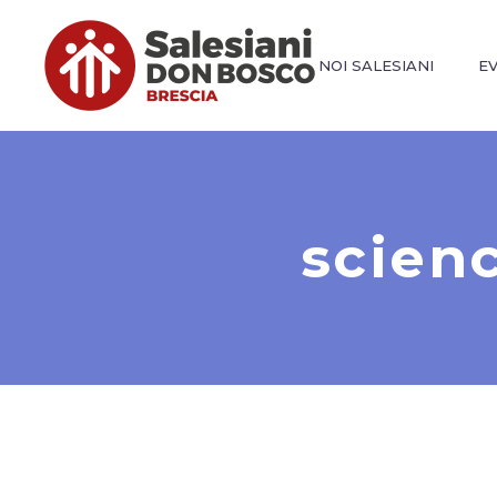
NOI SALESIANI
E
scien