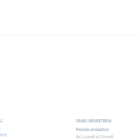
LI
ORARI SEGRETERIA
o
Periodo scolastico:
amo
dal Lunedì al Giovedì