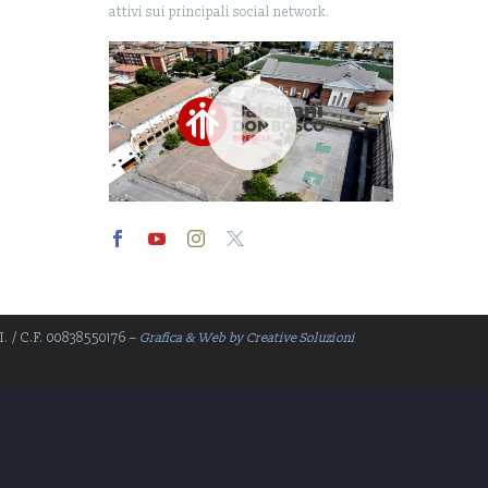
attivi sui principali social network.
Video
Player
.I. / C.F. 00838550176 –
Grafica & Web by Creative Soluzioni