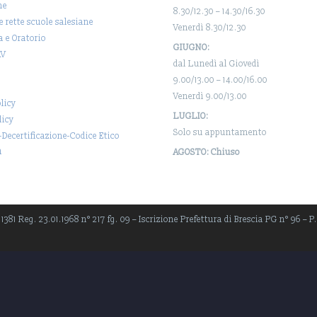
ne
8.30/12.30 – 14.30/16.30
 e rette scuole salesiane
Venerdì 8.30/12.30
a e Oratorio
GIUGNO:
AV
dal Lunedì al Giovedì
9.00/13.00 – 14.00/16.00
Venerdì 9.00/13.00
licy
LUGLIO:
licy
Solo su appuntamento
-Decertificazione-Codice Etico
a
AGOSTO: Chiuso
381 Reg. 23.01.1968 n° 217 fg. 09 – Iscrizione Prefettura di Brescia PG n° 96 – P