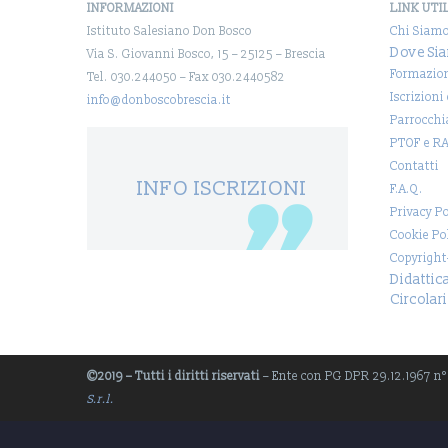
INFORMAZIONI
LINK UTI
Istituto Salesiano Don Bosco
Chi Siam
Dove Si
Via S. Giovanni Bosco, 15 – 25125 – Brescia
Formazio
Tel. 030.244050 – Fax 030.2440582
Iscrizioni
info@donboscobrescia.it
Parrocchi
PTOF e R
Contatti
INFO ISCRIZIONI
F.A.Q.
Privacy Po
Cookie Po
Copyright
Didattic
Circolari
©2019 – Tutti i diritti riservati
– Ente con PG DPR 29.12.1967 n° 1
S.r.l.