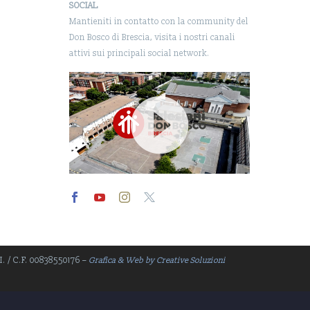
SOCIAL
Mantieniti in contatto con la community del
Don Bosco di Brescia, visita i nostri canali
attivi sui principali social network.
Video
Player
.I. / C.F. 00838550176 –
Grafica & Web by Creative Soluzioni