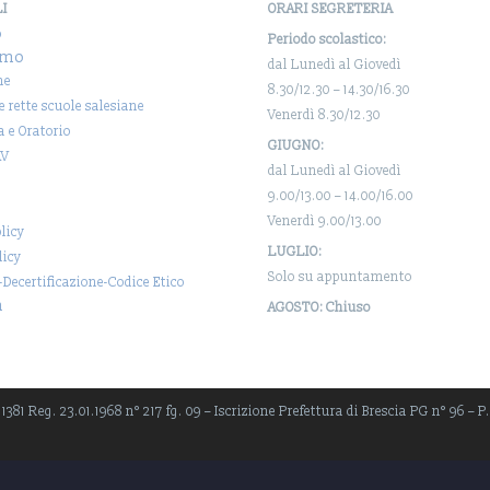
LI
ORARI SEGRETERIA
o
Periodo scolastico:
amo
dal Lunedì al Giovedì
ne
8.30/12.30 – 14.30/16.30
 e rette scuole salesiane
Venerdì 8.30/12.30
a e Oratorio
GIUGNO:
AV
dal Lunedì al Giovedì
9.00/13.00 – 14.00/16.00
Venerdì 9.00/13.00
licy
LUGLIO:
licy
Solo su appuntamento
-Decertificazione-Codice Etico
a
AGOSTO: Chiuso
381 Reg. 23.01.1968 n° 217 fg. 09 – Iscrizione Prefettura di Brescia PG n° 96 – P