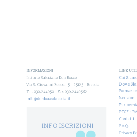
INFORMAZIONI
LINK UTI
Istituto Salesiano Don Bosco
Chi Siam
Dove Si
Via S. Giovanni Bosco, 15 – 25125 – Brescia
Formazio
Tel. 030.244050 – Fax 030.2440582
Iscrizioni
info@donboscobrescia.it
Parrocchi
PTOF e R
Contatti
INFO ISCRIZIONI
F.A.Q.
Privacy Po