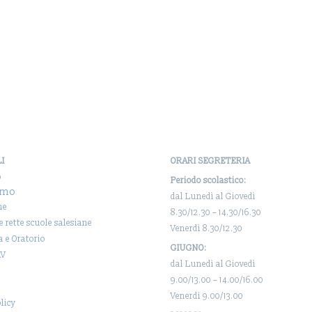
LI
ORARI SEGRETERIA
o
Periodo scolastico:
amo
dal Lunedì al Giovedì
ne
8.30/12.30 – 14.30/16.30
 e rette scuole salesiane
Venerdì 8.30/12.30
a e Oratorio
GIUGNO:
AV
dal Lunedì al Giovedì
9.00/13.00 – 14.00/16.00
Venerdì 9.00/13.00
licy