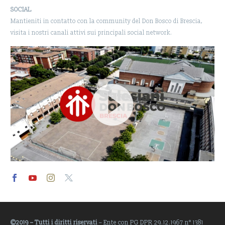
SOCIAL
Mantieniti in contatto con la community del Don Bosco di Brescia,
visita i nostri canali attivi sui principali social network.
Video
Player
©2019 – Tutti i diritti riservati
– Ente con PG DPR 29.12.1967 n° 1381