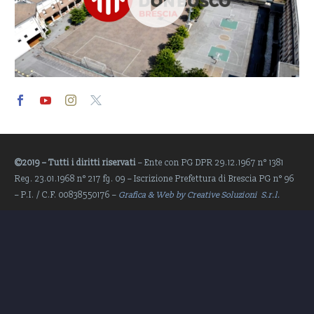
Video
Player
©2019 – Tutti i diritti riservati
– Ente con PG DPR 29.12.1967 n° 1381
Reg. 23.01.1968 n° 217 fg. 09 – Iscrizione Prefettura di Brescia PG n° 96
– P.I. / C.F. 00838550176 –
Grafica & Web by Creative Soluzioni S.r.l.