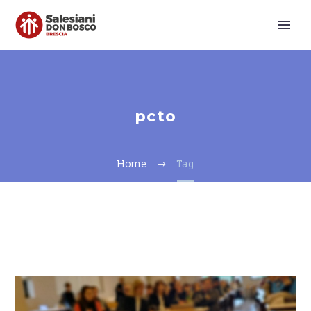
pcto
Home
Tag