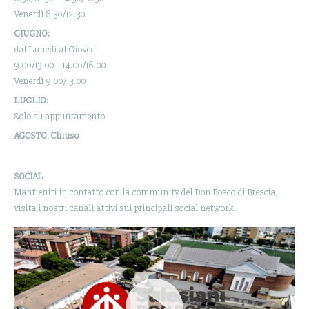
Venerdì 8.30/12.30
GIUGNO:
dal Lunedì al Giovedì
9.00/13.00 – 14.00/16.00
Venerdì 9.00/13.00
LUGLIO:
Solo su appuntamento
AGOSTO: Chiuso
SOCIAL
Mantieniti in contatto con la community del Don Bosco di Brescia,
visita i nostri canali attivi sui principali social network.