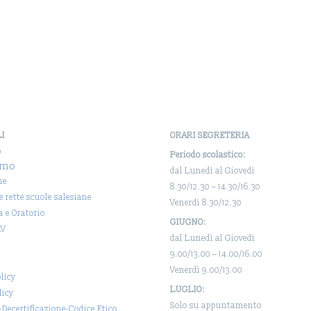
LI
ORARI SEGRETERIA
o
Periodo scolastico:
amo
dal Lunedì al Giovedì
ne
8.30/12.30 – 14.30/16.30
 e rette scuole salesiane
Venerdì 8.30/12.30
a e Oratorio
GIUGNO:
AV
dal Lunedì al Giovedì
9.00/13.00 – 14.00/16.00
Venerdì 9.00/13.00
licy
LUGLIO:
licy
Solo su appuntamento
-Decertificazione-Codice Etico