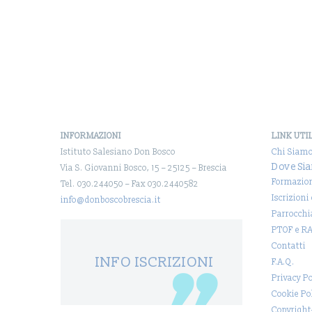
INFORMAZIONI
LINK UTI
Istituto Salesiano Don Bosco
Chi Siam
Dove Si
Via S. Giovanni Bosco, 15 – 25125 – Brescia
Formazio
Tel. 030.244050 – Fax 030.2440582
Iscrizioni
info@donboscobrescia.it
Parrocchi
PTOF e R
Contatti
INFO ISCRIZIONI
F.A.Q.
Privacy Po
Cookie Po
Copyright