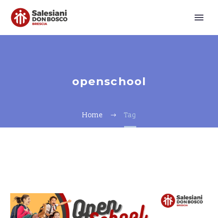
openschool
Home
Tag