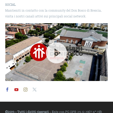
SOCIAL
Mantieniti in contatto con la community del Don Bosco di Brescia,
visita i nostri canali attivi sui principali social network.
Video
Player
©2019 – Tutti i diritti riservati
– Ente con PG DPR 29.12.1967 n° 1381