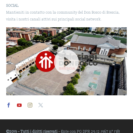
SOCIAL
Mantieniti in contatto con la community del Don Bosco di Brescia,
visita i nostri canali attivi sui principali social network.
Video
Player
©2019 – Tutti i diritti riservati
– Ente con PG DPR 29.12.1967 n° 1381