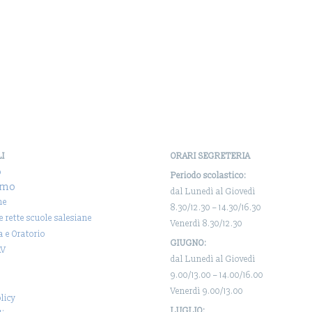
LI
ORARI SEGRETERIA
o
Periodo scolastico:
amo
dal Lunedì al Giovedì
ne
8.30/12.30 – 14.30/16.30
 e rette scuole salesiane
Venerdì 8.30/12.30
a e Oratorio
GIUGNO:
AV
dal Lunedì al Giovedì
9.00/13.00 – 14.00/16.00
Venerdì 9.00/13.00
licy
LUGLIO: