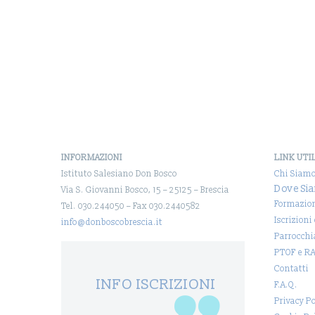
INFORMAZIONI
LINK UTI
Istituto Salesiano Don Bosco
Chi Siam
Dove Si
Via S. Giovanni Bosco, 15 – 25125 – Brescia
Formazio
Tel. 030.244050 – Fax 030.2440582
Iscrizioni
info@donboscobrescia.it
Parrocchi
PTOF e R
Contatti
INFO ISCRIZIONI
F.A.Q.
Privacy Po