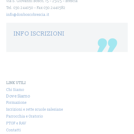
Via S. Giovanni Bosco, 15 – 25125 – Brescia
Tel. 030.244050 – Fax 030.2440582
info@donboscobrescia.it
INFO ISCRIZIONI
LINK UTILI
Chi Siamo
Dove Siamo
Formazione
Iscrizioni e rette scuole salesiane
Parrocchia e Oratorio
PTOF e RAV
Contatti