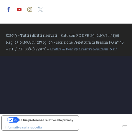
Video
Player
©2019 – Tutti i diritti riservati
– Ente con PG DPR 29.12.1967 n° 1381
Reg. 23.01.1968 n° 217 fg. 09 – Iscrizione Prefettura di Brescia PG n° 96
– P.I. / C.F. 00838550176 –
Grafica & Web by Creative Soluzioni S.r.l.
Le tue preferenze relative alla privacy
Informativa sulla raccolta