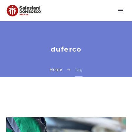
duferco
Home
Tag