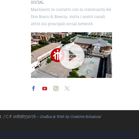
SOCIAL
Mantieniti in contatto con la community del
Don Bosco di Brescia, visita i nostri canali
attivi sui principali social network.
Video
Player
.I. / C.F. 00838550176 –
Grafica & Web by Creative Soluzioni