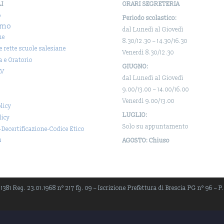
LI
ORARI SEGRETERIA
o
Periodo scolastico:
amo
dal Lunedì al Giovedì
ne
8.30/12.30 – 14.30/16.30
 e rette scuole salesiane
Venerdì 8.30/12.30
a e Oratorio
GIUGNO:
AV
dal Lunedì al Giovedì
9.00/13.00 – 14.00/16.00
Venerdì 9.00/13.00
licy
LUGLIO:
licy
Solo su appuntamento
-Decertificazione-Codice Etico
a
AGOSTO: Chiuso
381 Reg. 23.01.1968 n° 217 fg. 09 – Iscrizione Prefettura di Brescia PG n° 96 – P