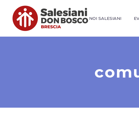
NOI SALESIANI
E
comu