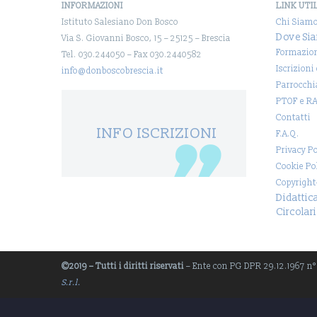
INFORMAZIONI
LINK UTI
Istituto Salesiano Don Bosco
Chi Siam
Dove Si
Via S. Giovanni Bosco, 15 – 25125 – Brescia
Formazio
Tel. 030.244050 – Fax 030.2440582
Iscrizioni
info@donboscobrescia.it
Parrocchi
PTOF e R
Contatti
INFO ISCRIZIONI
F.A.Q.
Privacy Po
Cookie Po
Copyright
Didattic
Circolari
©2019 – Tutti i diritti riservati
– Ente con PG DPR 29.12.1967 n° 1
S.r.l.